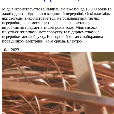
Мідь використовується цивілізацією вже понад 10 000 років і з
давніх-давен піддавалася вторинній переробці. Оскільки мідь,
яка сьогодні використовується, не розкладається під час
переробки, вона могла бути вперше використана у
виробництві предметів тисячі років тому. Мідь високо
цінується збирачами металобрухту та підприємствами з
переробки металобрухту. Кольоровий метал є найкращим
провідником електрики, крім срібла. Електро- і
»
10/11
2023