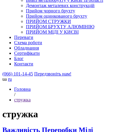
Вивіз металобрухту у Києві та області
Демонтаж металевих конструкцій
Прийом чорного брухту
Прийом оцинкованого брухту
ПРИЙОМ СТРУЖКИ
ПРИЙОМ БРУХТУ АЛЮМІНІЮ
ПРИЙОМ МІДІ У КИЄВІ
Переваги
Схема роботи
Обладнання
Сертифікати
Блог
Контакти
(066) 101-14-45
Передзвоніть нам!
ua
ru
Головна
/
стружка
стружка
Важливість Переробки Міді