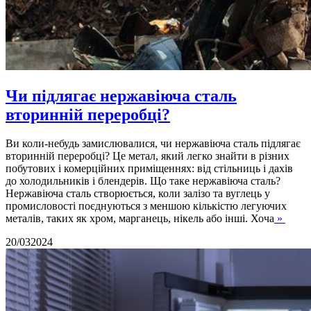
Чи підлягає нержавіюча сталь
вторинній переробці?
Ви коли-небудь замислювалися, чи нержавіюча сталь підлягає
вторинній переробці? Це метал, який легко знайти в різних
побутових і комерційних приміщеннях: від стільниць і дахів
до холодильників і блендерів. Що таке нержавіюча сталь?
Нержавіюча сталь створюється, коли залізо та вуглець у
промисловості поєднуються з меншою кількістю легуючих
металів, таких як хром, марганець, нікель або інші. Хоча
»
20/03
2024