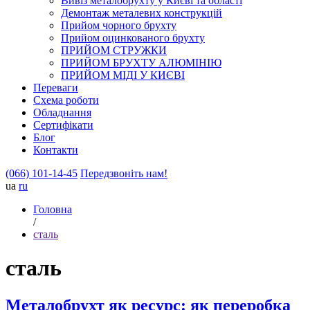
Вивіз металобрухту у Києві та області
Демонтаж металевих конструкцій
Прийом чорного брухту
Прийом оцинкованого брухту
ПРИЙОМ СТРУЖКИ
ПРИЙОМ БРУХТУ АЛЮМІНІЮ
ПРИЙОМ МІДІ У КИЄВІ
Переваги
Схема роботи
Обладнання
Сертифікати
Блог
Контакти
(066) 101-14-45
Передзвоніть нам!
ua
ru
Головна
/
сталь
сталь
Металобрухт як ресурс: як переробка