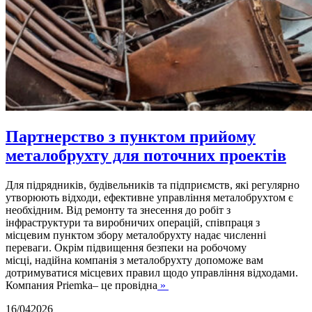
Партнерство з пунктом прийому
металобрухту для поточних проектів
Для підрядників, будівельників та підприємств, які регулярно
утворюють відходи, ефективне управління металобрухтом є
необхідним. Від ремонту та знесення до робіт з
інфраструктури та виробничих операцій, співпраця з
місцевим пунктом збору металобрухту надає численні
переваги. Окрім підвищення безпеки на робочому
місці, надійна компанія з металобрухту допоможе вам
дотримуватися місцевих правил щодо управління відходами.
Компания Priemka– це провідна
»
16/04
2026