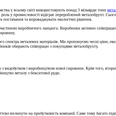
тва у всьому світі використовують понад 3 мільярди тонн
мета
 роль у промисловості відіграє перероблений металобрухт. Сього
ть постачання та впроваджувати екологічні рішення.
 частиною виробничого ланцюга. Виробники активно співпрацюю
ировину.
о спектра металевих матеріалів. Ми пропонуємо чесні ціни, екол
обників обирають співпрацю з покупцями металобрухту.
з видобутком і виробництвом нової сировини. Крім того, втори
ництво металу з бокситової руди.
уттєво вплинути на прибутковість компанії. Саме тому багато пі