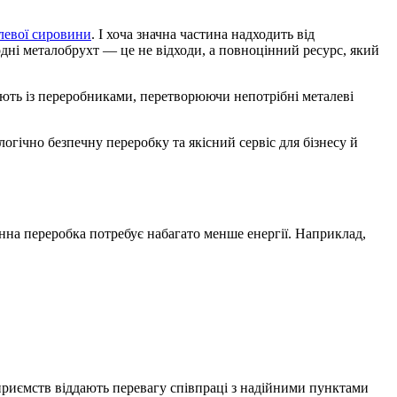
левої сировини
. І хоча значна частина надходить від
дні металобрухт — це не відходи, а повноцінний ресурс, який
ть із переробниками, перетворюючи непотрібні металеві
огічно безпечну переробку та якісний сервіс для бізнесу й
нна переробка потребує набагато менше енергії. Наприклад,
дприємств віддають перевагу співпраці з надійними пунктами