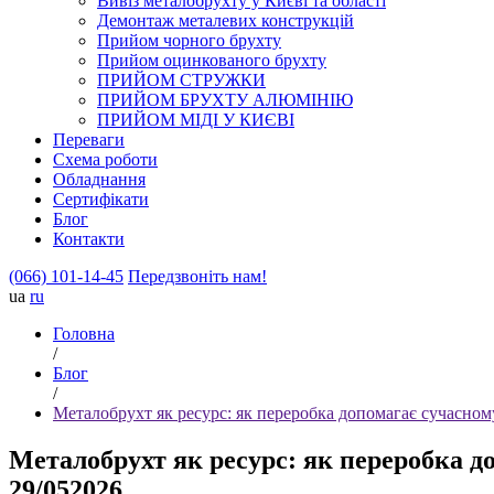
Вивіз металобрухту у Києві та області
Демонтаж металевих конструкцій
Прийом чорного брухту
Прийом оцинкованого брухту
ПРИЙОМ СТРУЖКИ
ПРИЙОМ БРУХТУ АЛЮМІНІЮ
ПРИЙОМ МІДІ У КИЄВІ
Переваги
Схема роботи
Обладнання
Сертифікати
Блог
Контакти
(066) 101-14-45
Передзвоніть нам!
ua
ru
Головна
/
Блог
/
Металобрухт як ресурс: як переробка допомагає сучасно
Металобрухт як ресурс: як переробка 
29/05
2026