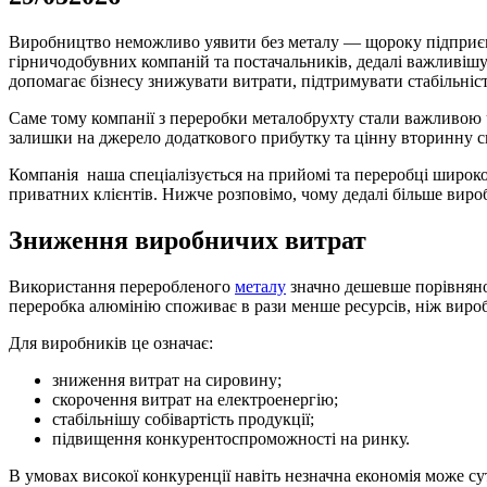
Виробництво неможливо уявити без металу — щороку підприємс
гірничодобувних компаній та постачальників, дедалі важливішу
допомагає бізнесу знижувати витрати, підтримувати стабільніс
Саме тому компанії з переробки металобрухту стали важливою
залишки на джерело додаткового прибутку та цінну вторинну с
Компанія наша спеціалізується на прийомі та переробці широког
приватних клієнтів. Нижче розповімо, чому дедалі більше вир
Зниження виробничих витрат
Використання переробленого
металу
значно дешевше порівняно 
переробка алюмінію споживає в рази менше ресурсів, ніж вироб
Для виробників це означає:
зниження витрат на сировину;
скорочення витрат на електроенергію;
стабільнішу собівартість продукції;
підвищення конкурентоспроможності на ринку.
В умовах високої конкуренції навіть незначна економія може с