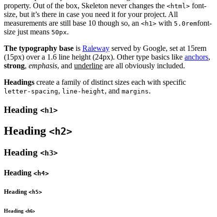
property. Out of the box, Skeleton never changes the
font-
<html>
size, but it’s there in case you need it for your project. All
measurements are still base 10 though so, an
with
font-
<h1>
5.0rem
size just means
.
50px
The typography base
is
Raleway
served by Google, set at 15rem
(15px) over a 1.6 line height (24px). Other type basics like
anchors
,
strong
,
emphasis
, and
underline
are all obviously included.
Headings
create a family of distinct sizes each with specific
,
, and
.
letter-spacing
line-height
margins
Heading
<h1>
Heading
<h2>
Heading
<h3>
Heading
<h4>
Heading
<h5>
Heading
<h6>