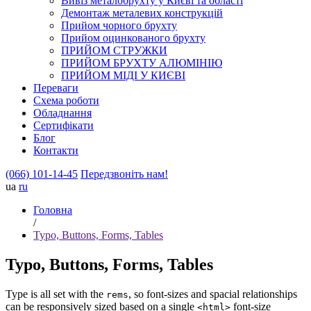
Вивіз металобрухту у Києві та області
Демонтаж металевих конструкцій
Прийом чорного брухту
Прийом оцинкованого брухту
ПРИЙОМ СТРУЖКИ
ПРИЙОМ БРУХТУ АЛЮМІНІЮ
ПРИЙОМ МІДІ У КИЄВІ
Переваги
Схема роботи
Обладнання
Сертифікати
Блог
Контакти
(066) 101-14-45
Передзвоніть нам!
ua
ru
Головна
/
Typo, Buttons, Forms, Tables
Typo, Buttons, Forms, Tables
Type is all set with the
, so font-sizes and spacial relationships
rems
can be responsively sized based on a single
font-size
<html>