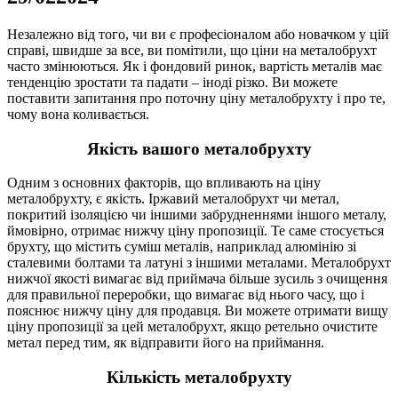
Незалежно від того, чи ви є професіоналом або новачком у цій
справі, швидше за все, ви помітили, що ціни на металобрухт
часто змінюються.
Як і фондовий ринок, вартість металів має
тенденцію зростати та падати – іноді різко.
Ви можете
поставити запитання про поточну ціну металобрухту і про те,
чому вона коливається.
Якість вашого металобрухту
Одним з основних факторів, що впливають на ціну
металобрухту, є якість.
Іржавий металобрухт чи метал,
покритий ізоляцією чи іншими забрудненнями іншого металу,
ймовірно, отримає нижчу ціну пропозиції.
Те саме стосується
брухту, що містить суміш металів, наприклад алюмінію зі
сталевими болтами та латуні з іншими металами.
Металобрухт
нижчої якості вимагає від приймача більше зусиль з очищення
для правильної переробки, що вимагає від нього часу, що і
пояснює нижчу ціну для продавця.
Ви можете отримати вищу
ціну пропозиції за цей металобрухт, якщо ретельно очистите
метал перед тим, як відправити його на приймання.
Кількість металобрухту