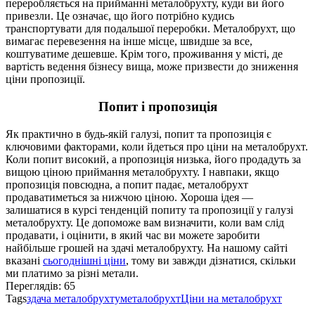
переробляється на прийманні металобрухту, куди ви його
привезли.
Це означає, що його потрібно кудись
транспортувати для подальшої переробки.
Металобрухт, що
вимагає перевезення на інше місце, швидше за все,
коштуватиме дешевше.
Крім того, проживання у місті, де
вартість ведення бізнесу вища, може призвести до зниження
ціни пропозиції.
Попит і пропозиція
Як практично в будь-якій галузі, попит та пропозиція є
ключовими факторами, коли йдеться про ціни на металобрухт.
Коли попит високий, а пропозиція низька, його продадуть за
вищою ціною приймання металобрухту.
І навпаки, якщо
пропозиція повсюдна, а попит падає, металобрухт
продаватиметься за нижчою ціною.
Хороша ідея —
залишатися в курсі тенденцій попиту та пропозиції у галузі
металобрухту.
Це допоможе вам визначити, коли вам слід
продавати, і оцінити, в який час ви можете заробити
найбільше грошей на здачі металобрухту. На нашому сайті
вказані
сьогоднішні ціни
, тому ви завжди дізнатися, скільки
ми платимо за різні метали.
Переглядів:
65
Tags
здача металобрухту
металобрухт
Ціни на металобрухт