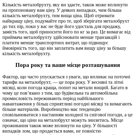
Кількість металобрухту, яку ви здаєте, також може вплинути
на пропоновану вам ціну.
У деяких випадках, чим більша
кількість металобрухту, тим вища ціна.
Щоб отримати
найкращу ціну, подумайте про те, щоб зберігати металобрухт
до тих пір, поки у вас не буде його удосталь для продажу,
замість того, щоб приносити його по кг за раз.
Це вимагає від
приймача металобрухту здійснювати менше транзакцій і
платити менше транспортних витрат, що підвищує
ймовірність того, що він заплатить вам вищу ціну за більшу
кількість металобрухту.
Пора року та ваше місце розташування
Фактор, що часто упускається з уваги, що впливає на поточні
тарифи на металобрухт, — це пора року.
У весняні та літні
місяці, коли погода краща, попит на метали вищий.
Багато в
чому це пов’язано з тим, що будівельна та автомобільна
промисловість переживають період найбільшого
навантаження у більш сприятливі погодні місяці та вимагають
більше матеріалів.
Виробництво має тенденцію
сповільнюватися з настанням холодної та снігової погоди, а це
означає, що ціни на металобрухт можуть знизитись.
Місце
проживання також може вплинути на ціну.
У більшості
випадків лом, що продається вами, не повністю