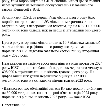
року, хоча виробництво в США сповільнилося цього травня
через зупинку на технічне обслуговування плавильного
заводу Kennecott в Юті.
За оцінками ICSG, за перші п’ять місяців цього року було
вироблено трохи менше 1,93 мільйона метричних тонн
вторинної міді з переробленим вмістом, що на 6 % і 109 000
метричних тонн більше, ніж за перші п’ять місяців минулого
року.
Цього року вторинна мідь становить 16,7 відсотка загальної
частки світового рафінованого ринку, що трохи менше
порівняно з 16,9 відсотка загальної частки ринку вторинної
міді у 2023 році.
Незважаючи на стрімке зростання ціни на мідь протягом 2024
року, ICSG оцінює глобальний надлишок червоного металу в
496 000 метричних тонн на кінець травня цього року. Ця
цифра більш ніж удвічі перевищує оцінку в 222 000
метричних тонн на складах на кінець травня 2023 року.
«Вважається, що облігаційні запаси Китаю зросли приблизно
на 80 000 метричних тонн за перші п’ять місяців 2024 року
порівняно з рівнем на кінець 2023 року», — каже ICSG.
Переглядів:
65