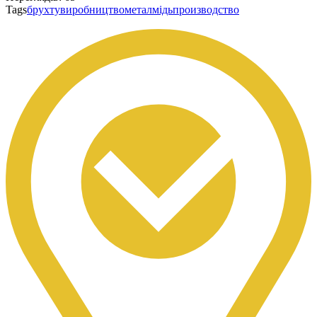
Tags
брухту
виробництво
метал
мідь
производство