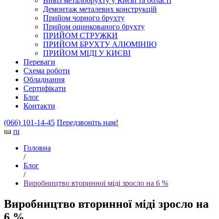
Вивіз металобрухту у Києві та області
Демонтаж металевих конструкцій
Прийом чорного брухту
Прийом оцинкованого брухту
ПРИЙОМ СТРУЖКИ
ПРИЙОМ БРУХТУ АЛЮМІНІЮ
ПРИЙОМ МІДІ У КИЄВІ
Переваги
Схема роботи
Обладнання
Сертифікати
Блог
Контакти
(066) 101-14-45
Передзвоніть нам!
ua
ru
Головна
/
Блог
/
Виробництво вторинної міді зросло на 6 %
Виробництво вторинної міді зросло на
6 %