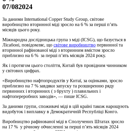
07/08
2024
За даними International Copper Study Group, світове
виробництво вторинної міді зросло на 6 % за перші п’ять
місяців цього року.
Міжнародна дослідницька група з міді (ICSG), що базується в
Лісабоні, повідомляє, що
світове виробництво
первинної та
вторинної рафінованої міді з вторинним вмістом зросло
приблизно на 6 % за перші п’ять місяців 2024 року.
Як і протягом цього століття, Китай був провідним чинником
у світових цифрах.
«Виробництво нафтопродуктів у Китаї, за оцінками, зросло
приблизно на 7 % завдяки запуску та розширенню ряду
первинних і вторинних ( з брухту ) плавильних і
нафтопереробних заводів», — пише ICSG.
За даними групи, споживачі міді в цій країні також нарощують
видобуток і виплавку в Демократичній Республіці Конго.
Виробництво рафінованої міді в Сполучених Штатах зросло
на 17 % у річному обчисленні за перші п’ять місяців 2024