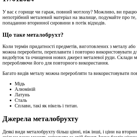
У вас є горище чи гараж, повний мотлоху?
Можливо, ви працюєт
непотрібний металевий матеріал на звалище, подумайте про те
попаданню вторинної сировини в потік відходів.
Що таке металобрухт?
Коли термін придатності предметів, виготовлених з металу або 
можна переробити, переплавити і повторно використовувати д
видобуток та очищення нових джерел металевої руди.
Склади м
переробляючи його для повторного використання.
Багато видів металу можна переробляти та використовувати по
Мідь
Алюміній
Латунь
Сталь
Сплави, такі як нікель і титан.
Джерела металобрухту
Деякі види металобрухту більш цінні, ніж інші, і ціни на втор