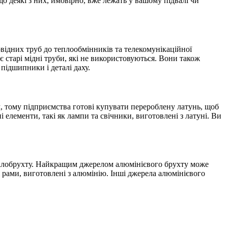
що деякі з них, ймовірно, вже лежать у вашому підвалі чи
овідних труб до теплообмінників та телекомунікаційної
 старі мідні труби, які не використовуються.
Вони також
підшипники і деталі даху.
 тому підприємства готові купувати перероблену латунь, щоб
 елементи, такі як лампи та свічники, виготовлені з латуні.
Ви
алобрухту.
Найкращим джерелом алюмінієвого брухту може
і рами, виготовлені з алюмінію.
Інші джерела алюмінієвого