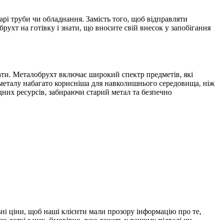
арі труби чи обладнання.
Замість того, щоб відправляти
рухт на готівку і знати, що вносите свій внесок у запобігання
ати.
Металобрухт включає широкий спектр предметів, які
металу набагато корисніша для навколишнього середовища, ніж
них ресурсів, забираючи старий метал та безпечно
і ціни, щоб наші клієнти мали прозору інформацію про те,