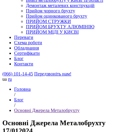
Вивіз металобрухту у Києві та області
Демонтаж металевих конструкцій
Прийом чорного брухту
Прийом оцинкованого брухту
ПРИЙОМ СТРУЖКИ
ПРИЙОМ БРУХТУ АЛЮМІНІЮ
ПРИЙОМ МІДІ У КИЄВІ
Переваги
Схема роботи
Обладнання
Сертифікати
Блог
Контакти
(066) 101-14-45
Передзвоніть нам!
ua
ru
Головна
/
Блог
/
Основні Джерела Металобрухту
Основні Джерела Металобрухту
17/01
2024