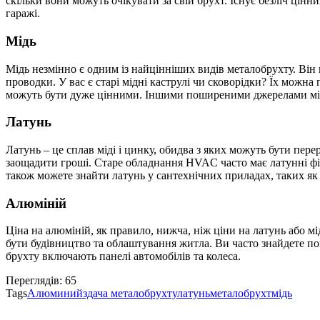
скільки вони можуть очікувати за свій брухт.
Існує безліч цінн
гаражі.
Мідь
Мідь незмінно є одним із найцінніших видів металобрухту.
Він 
проводки.
У вас є старі мідні каструлі чи сковорідки?
Їх можна 
можуть бути дуже цінними.
Іншими поширеними джерелами мідног
Латунь
Латунь – це сплав міді і цинку, обидва з яких можуть бути пере
заощадити гроші.
Старе обладнання HVAC часто має латунні фі
також можете знайти латунь у сантехнічних приладах, таких як 
Алюміній
Ціна на алюміній, як правило, нижча, ніж ціни на латунь або м
бути будівництво та облаштування житла.
Ви часто знайдете пок
брухту включають панелі автомобілів та колеса.
Переглядів:
65
Tags
Алюминий
здача металобрухту
латунь
металобрухт
мідь