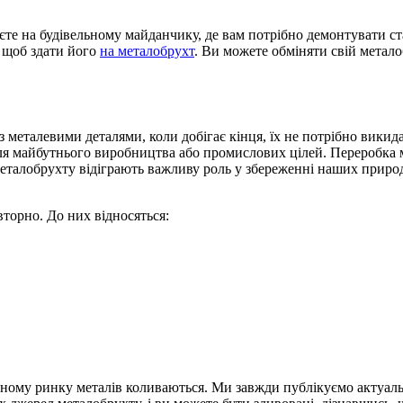
е на будівельному майданчику, де вам потрібно демонтувати ст
, щоб здати його
на металобрухт
.
Ви можете обміняти свій металоб
з металевими деталями, коли добігає кінця, їх не потрібно викид
ля майбутнього виробництва або промислових цілей.
Переробка 
еталобрухту відіграють важливу роль у збереженні наших природ
вторно.
До них відносяться:
инному ринку металів коливаються.
Ми завжди публікуємо актуальн