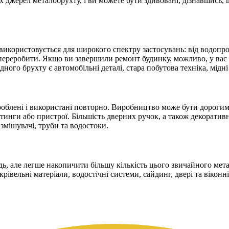
их джерел металобрухту, і ви можете бути здивовані, дізнавшись, 
використовується для широкого спектру застосувань: від водопр
переробити.
Якщо ви завершили ремонт будинку, можливо, у вас є
о брухту є автомобільні деталі, стара побутова техніка, мідні 
роблені і використані повторно.
Виробництво може бути дорогим,
тинги або пристрої.
Більшість дверних ручок, а також декоративні
змішувачі, труби та водостоки.
ідь, але легше накопичити більшу кількість цього звичайного мет
рівельні матеріали, водостічні системи, сайдинг, двері та віконн